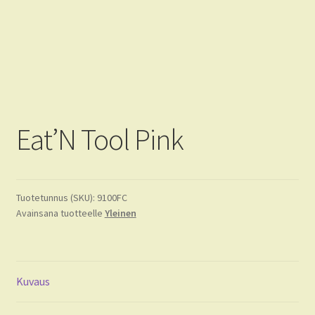
Tietoja
FAQ
CRKT
KA-BAR
Eat’N Tool Pink
Tuotetunnus (SKU):
9100FC
Avainsana tuotteelle
Yleinen
Kuvaus