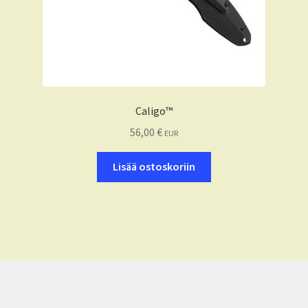
Caligo™
56,00
€
EUR
Lisää ostoskoriin