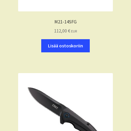
M21-14SFG
112,00
€
EUR
Lisää ostoskoriin