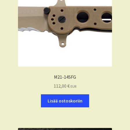
M21-14SFG
112,00
€
EUR
Lisää ostoskoriin