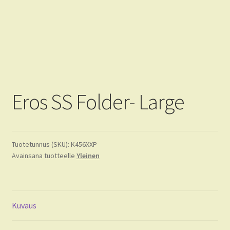
Tietoja
FAQ
CRKT
KA-BAR
Eros SS Folder- Large
Tuotetunnus (SKU):
K456XXP
Avainsana tuotteelle
Yleinen
Kuvaus