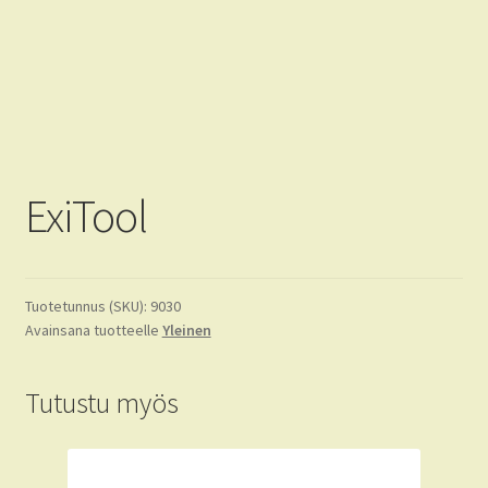
Tietoja
FAQ
CRKT
KA-BAR
ExiTool
Tuotetunnus (SKU):
9030
Avainsana tuotteelle
Yleinen
Tutustu myös