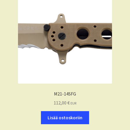
M21-14SFG
112,00
€
EUR
Lisää ostoskoriin