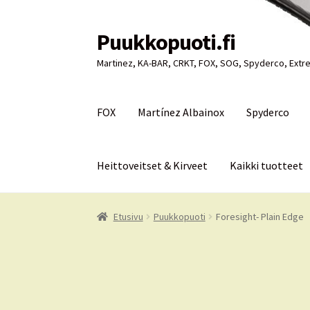
Puukkopuoti.fi
Siirry
Siirry
navigointiin
sisältöön
Martinez, KA-BAR, CRKT, FOX, SOG, Spyderco, Extre
FOX
Martínez Albainox
Spyderco
Heittoveitset & Kirveet
Kaikki tuotteet
Etusivu
Puukkopuoti
Ostoskori
Kassa
Oma tili
Etusivu
Puukkopuoti
Foresight- Plain Edge