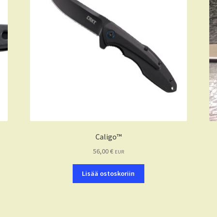
Caligo™
56,00
€
EUR
Lisää ostoskoriin