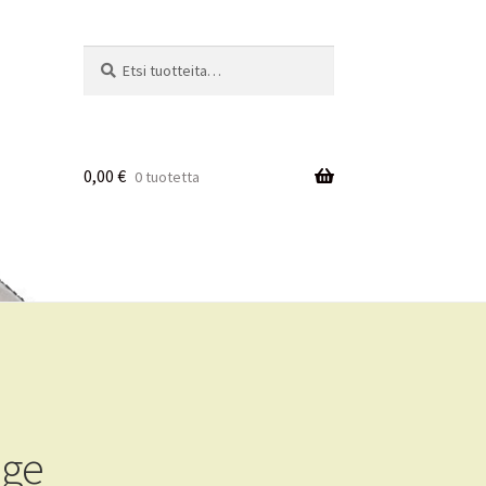
Etsi:
Haku
0,00
€
0 tuotetta
dge