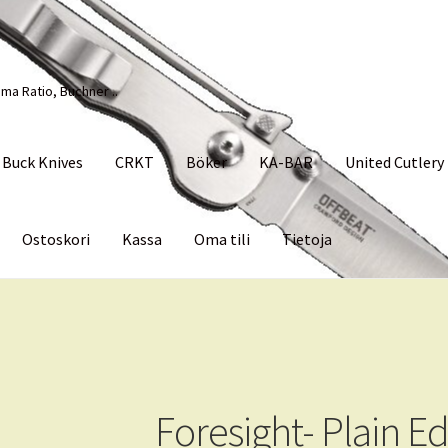
ma Ratio, Buchner ..
Buck Knives
CRKT
Böker
KA-BAR
United Cutlery
Ostoskori
Kassa
Oma tili
Tietoja
Palvelut
Tietoja
Foresight- Plain E