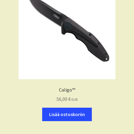
Caligo™
56,00
€
EUR
Lisää ostoskoriin