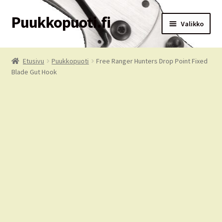
Puukkopuoti.fi
Siirry
Siirry
Valikko
navigointiin
sisältöön
Etusivu
Etusivu
Puukkopuoti
Free Ranger Hunters Drop Point Fixed
Blade Gut Hook
Puukkopuoti
Ostoskori
Kassa
Tilausehdot
Oma tili
Palvelut