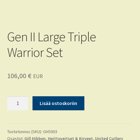
Tietoja
FAQ
Gen II Large Triple
CRKT
Warrior Set
KA-BAR
106,00
€
EUR
Gen
Lisää ostoskoriin
II
Large
Triple
Warrior
Tuotetunnus (SKU):
GH5003
Osastot:
Gill Hibben
,
Heittoveitset & Kirveet
,
United Cutlery
Set