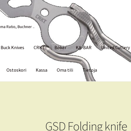
ma Ratio, Buchner ..
Buck Knives
CRKT
Böker
KA-BAR
United Cutlery
Ostoskori
Kassa
Oma tili
Tietoja
Palvelut
Tietoja
GSD Folding knife