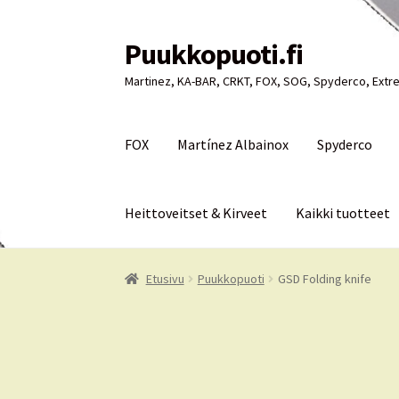
Puukkopuoti.fi
Siirry
Siirry
navigointiin
sisältöön
Martinez, KA-BAR, CRKT, FOX, SOG, Spyderco, Extre
FOX
Martínez Albainox
Spyderco
Heittoveitset & Kirveet
Kaikki tuotteet
Etusivu
Puukkopuoti
Ostoskori
Kassa
Oma tili
Etusivu
Puukkopuoti
GSD Folding knife