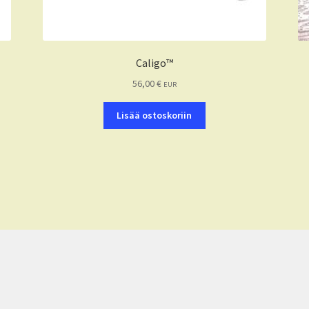
Caligo™
56,00
€
EUR
Lisää ostoskoriin