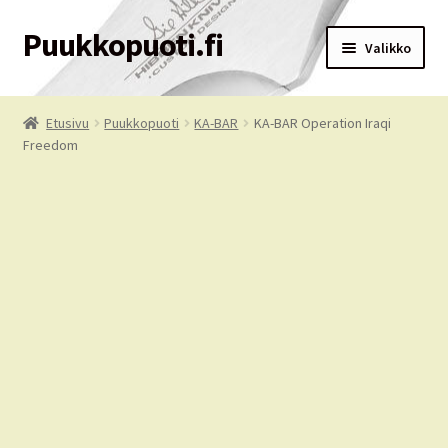
Puukkopuoti.fi
Siirry
Siirry
Valikko
navigointiin
sisältöön
Etusivu
Etusivu
Puukkopuoti
KA-BAR
KA-BAR Operation Iraqi
Freedom
Puukkopuoti
Ostoskori
Kassa
Tilausehdot
Oma tili
Palvelut