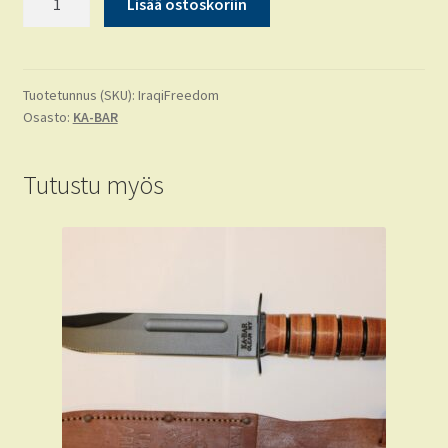
Lisää ostoskoriin
BAR
Operation
Iraqi
Freedom
Tuotetunnus (SKU):
IraqiFreedom
Osasto:
KA-BAR
määrä
Tutustu myös