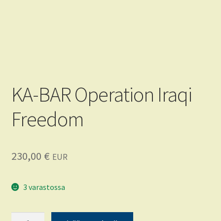
Tietoja
FAQ
CRKT
KA-BAR Operation Iraqi
KA-BAR
Freedom
230,00
€
EUR
3 varastossa
KA-