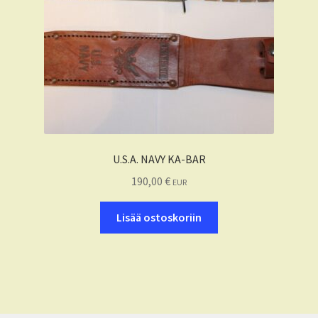
U.S.A. NAVY KA-BAR
190,00
€
EUR
Lisää ostoskoriin