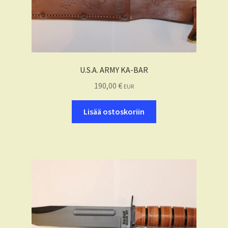
U.S.A. ARMY KA-BAR
190,00
€
EUR
Lisää ostoskoriin