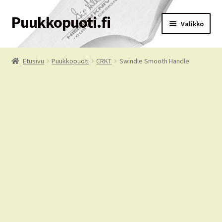
Puukkopuoti.fi
Siirry
Siirry
Valikko
navigointiin
sisältöön
Etusivu
Etusivu
Puukkopuoti
CRKT
Swindle Smooth Handle
Puukkopuoti
Ostoskori
Kassa
Tilausehdot
Oma tili
Palvelut