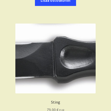
Lisää ostoskoriin
Sting
79,00
€
EUR