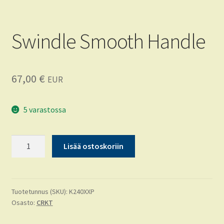
Swindle Smooth Handle
67,00
€
EUR
5 varastossa
Swindle
Lisää ostoskoriin
Smooth
Handle
määrä
Tuotetunnus (SKU):
K240XXP
Osasto:
CRKT