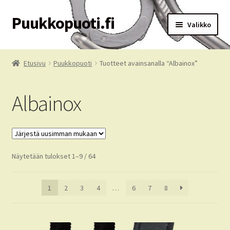
Puukkopuoti.fi
Siirry
Siirry
Valikko
navigointiin
sisältöön
Etusivu
Etusivu
Puukkopuoti
Tuotteet avainsanalla “Albainox”
Puukkopuoti
Albainox
Ostoskori
Kassa
Sorted
Näytetään tulokset 1–9 / 64
Tilausehdot
by
latest
Oma tili
1
2
3
4
…
6
7
8
Palvelut