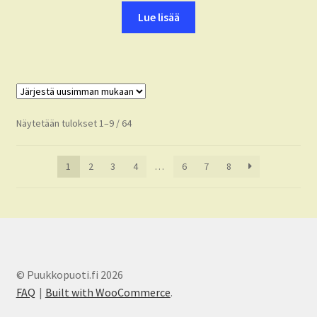
Lue lisää
Sorted
Näytetään tulokset 1–9 / 64
by
latest
1
2
3
4
…
6
7
8
© Puukkopuoti.fi 2026
FAQ
Built with WooCommerce
.