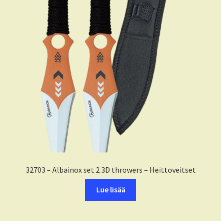
Tietoja
FAQ
CRKT
KA-BAR
32703 – Albainox set 2 3D throwers – Heittoveitset
Lue lisää