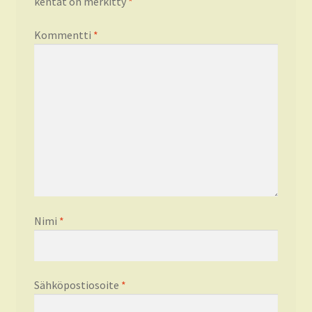
kentät on merkitty
*
Kommentti
*
Nimi
*
Sähköpostiosoite
*