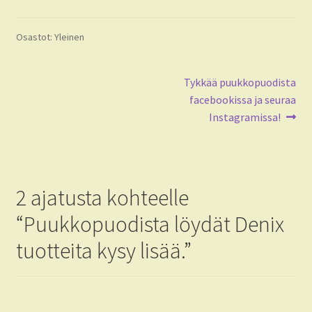
Osastot: Yleinen
Artikkelien
Seuraava
Tykkää puukkopuodista
artikkeli:
facebookissa ja seuraa
selaus
Instagramissa!
2 ajatusta kohteelle
“
Puukkopuodista löydät Denix
tuotteita kysy lisää.
”