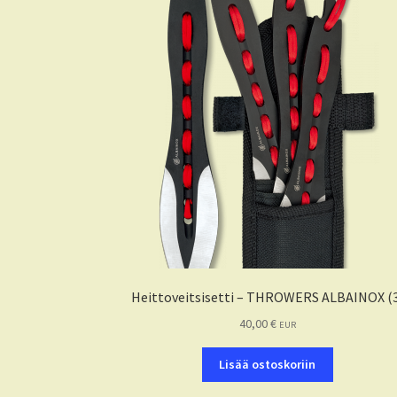
Heittoveitsisetti – THROWERS ALBAINOX (
40,00
€
EUR
Lisää ostoskoriin