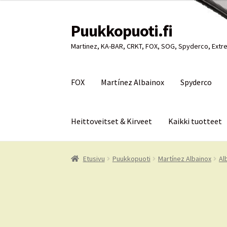
Puukkopuoti.fi
Siirry
Siirry
navigointiin
sisältöön
Martinez, KA-BAR, CRKT, FOX, SOG, Spyderco, Extre
FOX
Martínez Albainox
Spyderco
Heittoveitset & Kirveet
Kaikki tuotteet
Etusivu
Puukkopuoti
Ostoskori
Kassa
Oma tili
Etusivu
Puukkopuoti
Martínez Albainox
Al