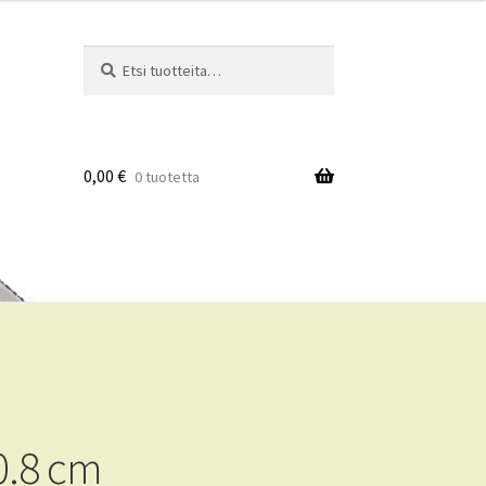
Etsi:
Haku
0,00
€
0 tuotetta
0.8 cm