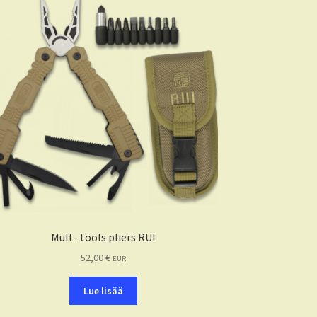
Mult- tools pliers RUI
52,00
€
EUR
Lue lisää