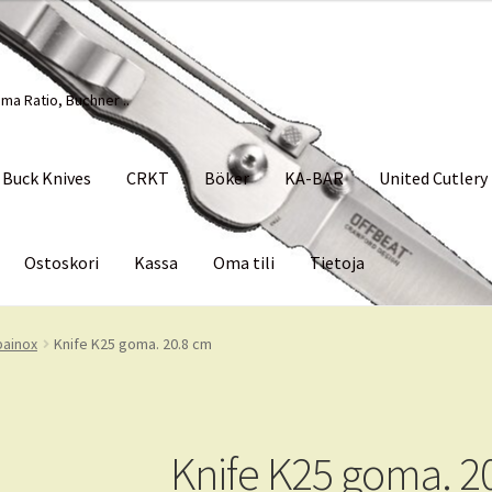
ma Ratio, Buchner ..
Buck Knives
CRKT
Böker
KA-BAR
United Cutlery
Ostoskori
Kassa
Oma tili
Tietoja
Palvelut
Tietoja
bainox
Knife K25 goma. 20.8 cm
Knife K25 goma. 2