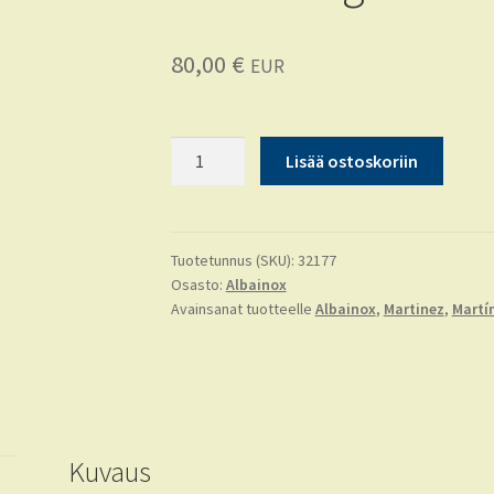
80,00
€
EUR
Knife
Lisää ostoskoriin
K25
goma.
20.8
cm
Tuotetunnus (SKU):
32177
Osasto:
Albainox
määrä
Avainsanat tuotteelle
Albainox
,
Martinez
,
Martí
Kuvaus