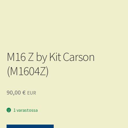
Tietoja
FAQ
CRKT
KA-BAR
M16 Z by Kit Carson
(M1604Z)
90,00
€
EUR
1 varastossa
M16