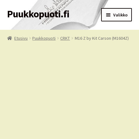
Puukkopuoti.fi
Siirry
Siirry
Valikko
navigointiin
sisältöön
Etusivu
Etusivu
Puukkopuoti
CRKT
M16 Z by Kit Carson (M1604Z)
Puukkopuoti
Ostoskori
Kassa
Tilausehdot
Oma tili
Palvelut