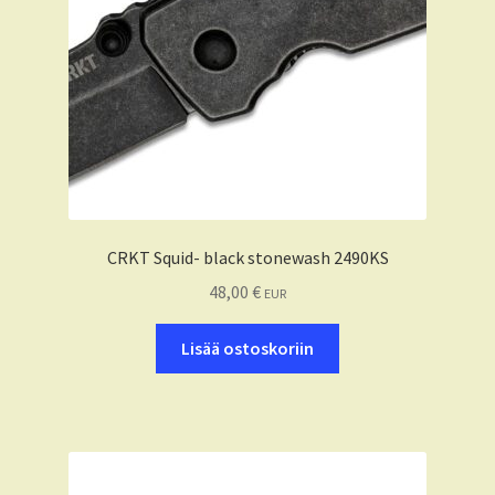
CRKT Squid- black stonewash 2490KS
48,00
€
EUR
Lisää ostoskoriin