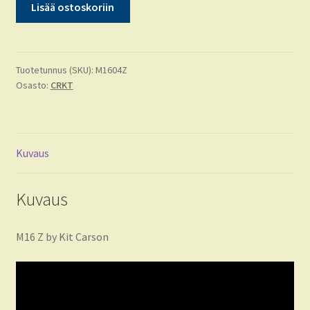
Lisää ostoskoriin
Z
by
Kit
Carson
Tuotetunnus (SKU):
M1604Z
Osasto:
CRKT
(M1604Z)
määrä
Kuvaus
Kuvaus
M16 Z by Kit Carson