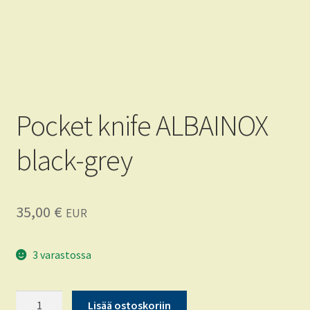
Tietoja
FAQ
CRKT
Pocket knife ALBAINOX
KA-BAR
black-grey
35,00
€
EUR
3 varastossa
Pocket
Lisää ostoskoriin