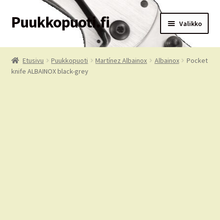
Puukkopuoti.fi
Siirry
Siirry
Valikko
navigointiin
sisältöön
Etusivu
Etusivu
Puukkopuoti
Martínez Albainox
Albainox
Pocket
knife ALBAINOX black-grey
Puukkopuoti
Ostoskori
Kassa
Tilausehdot
Oma tili
Palvelut