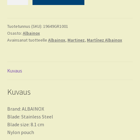
knife
ALBAINOX
black-
grey
Tuotetunnus (SKU):
19649GR1001
Osasto:
Albainox
määrä
Avainsanat tuotteelle
Albainox
,
Martinez
,
Martínez Albainox
Kuvaus
Kuvaus
Brand: ALBAINOX
Blade: Stainless Steel
Blade size: 8.1 cm
Nylon pouch