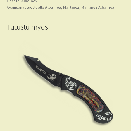
Osasto:
Albainox
Avainsanat tuotteelle
Albainox
,
Martinez
,
Martínez Albainox
Tutustu myös