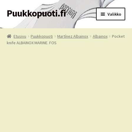
Puukkopuoti.fi
Siirry
Siirry
Valikko
navigointiin
sisältöön
Etusivu
Etusivu
Puukkopuoti
Martínez Albainox
Albainox
Pocket
knife ALBAINOX MARINE. FOS
Puukkopuoti
Ostoskori
Kassa
Tilausehdot
Oma tili
Palvelut