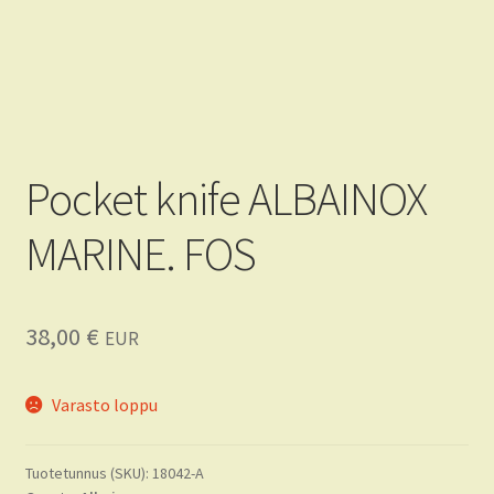
Tietoja
FAQ
CRKT
Pocket knife ALBAINOX
KA-BAR
MARINE. FOS
38,00
€
EUR
Varasto loppu
Tuotetunnus (SKU):
18042-A