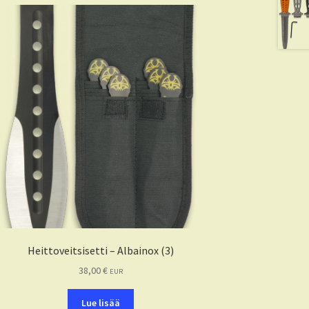
Heittoveitsisetti – Albainox (3)
38,00
€
EUR
Lue lisää