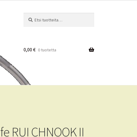
Etsi:
Haku
0,00
€
0 tuotetta
ife RUI CHNOOK II