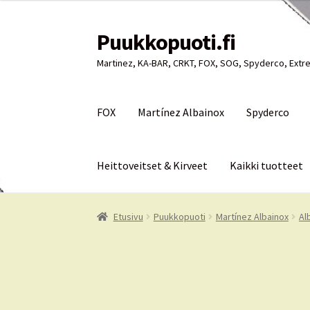
Puukkopuoti.fi
Siirry
Siirry
navigointiin
sisältöön
Martinez, KA-BAR, CRKT, FOX, SOG, Spyderco, Extre
FOX
Martínez Albainox
Spyderco
Heittoveitset & Kirveet
Kaikki tuotteet
Etusivu
Puukkopuoti
Ostoskori
Kassa
Oma tili
Etusivu
Puukkopuoti
Martínez Albainox
Al