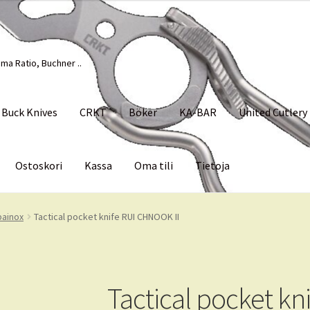
ma Ratio, Buchner ..
Buck Knives
CRKT
Böker
KA-BAR
United Cutlery
Ostoskori
Kassa
Oma tili
Tietoja
Palvelut
Tietoja
bainox
Tactical pocket knife RUI CHNOOK II
Tactical pocket kn