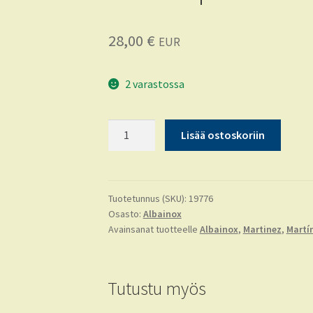
28,00
€
EUR
2 varastossa
Tactical
Lisää ostoskoriin
pocket
knife
RUI
CHNOOK
Tuotetunnus (SKU):
19776
Osasto:
Albainox
II
Avainsanat tuotteelle
Albainox
,
Martinez
,
Martí
määrä
Tutustu myös